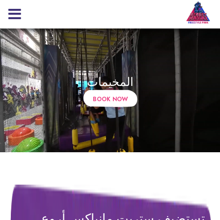
المخيمات
BOOK NOW
تستضيف ستريت مانياكس أروع