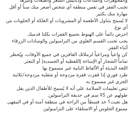
والمجوهرات والساعات ودبابيس الشعر والقبعات وغيرها.
تجنب القفز في نفس منطقة أي شخص أصغر منك سناً أو أقل
مهارة منك بكثير.
لا يُسمح بتناول الأطعمة أو المشروبات أو العلكة أو الحلويات من
أي نوع.
احرص دائماً على الهبوط بجميع القفزات بكلتا قدميك.
يجب تجنب القسم العلوي من الترامبولين والوسادات الزرقاء
أثناء القفز.
كن واعياً ومراعياً لزملائك القافزين في جميع الأوقات، ويُحظر
تماماً الشجار أو الإساءة (اللفظية أو الجسدية) أو التعثر.
اللغة البذيئة أو الألفاظ النابية غير مسموح بها.
طرد فوري إذا قفزت قفزة مزدوجة أو شقلبة مزدوجة/ثلاثية.
الجري غير مسموح به.
تنص تعليمات السلامة على أنه لا يُسمح للأطفال الذين يقل
طولهم عن 95 سم في حديقة الترامبولين.
هل تعبت؟ خذ قسطاً من الراحة في منطقة آمنة أو في المقهى.
ممنوع الجلوس أو الاستلقاء على الترامبولين.