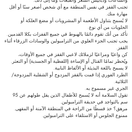
والساعات ودبابيس الشعر والقبعات وما إلى ذلك.
تجنب القفز في نفس المنطقة مع أي شخص أصغر سنًا أو أقل
مهارة منك.
لا يُسمح بتناول الأطعمة أو المشروبات أو مضغ العلكة أو
الحلويات من أي نوع.
تأكد من أنك تقوم دائمًا بالهبوط في جميع القفزات بكلا القدمين.
يجب تجنب الجزء العلوي من الترامبولين والوسادات الزرقاء أثناء
القفز.
كن واعيًا ومراعيًا لزملائك لاعبي القفز في جميع الأوقات،
ويُحظر تمامًا القتال أو الإساءة (اللفظية أو الجسدية) أو التعثر.
لا يسمح باللغة البذيئة أو الألفاظ النابية.
الطرد الفوري إذا قمت بالقفز المزدوج أو الشقلبة المزدوجة/
الثلاثية.
الجري غير مسموح به.
تقول السلامة أنه لا يُسمح للأطفال الذين يقل طولهم عن 95
سم بالتواجد في حديقة الترامبولين.
مرهق؟ خذ قسطًا من الراحة في المنطقة الآمنة أو المقهى.
ممنوع الجلوس أو الاستلقاء على الترامبولين.